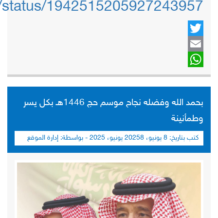
ah/status/1942515205927243957
Twitter
Email
WhatsApp
بحمد الله وفضله نجاح موسم حج 1446هـ بكل يسر
وطمأنينة
كتب بتاريخ:
8 يونيو، 2025
8 يونيو، 2025
- بواسطة:
إدارة الموقع