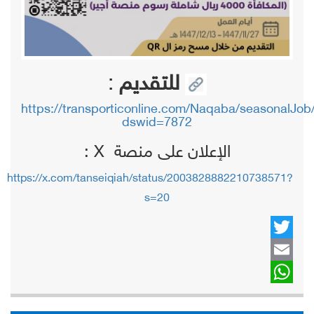
للتقديم
:
https://
transporticonline.com/Naqaba/seasona
lJob
dswid=7872
الإعلان على منصة X :
https://x.com/tanseiqiah/status/2003828882210738571?
s=20
Twitter
Email
WhatsApp