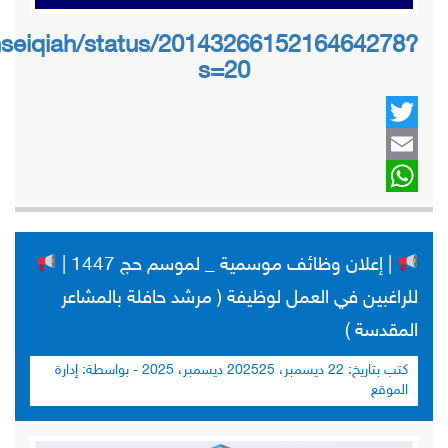
anseiqiah/status/2014326615216464278?
s=20
Twitter
Email
WhatsApp
| إعلان وظائف موسمية _ لموسم حج 1447 |
للراغبين في العمل لوظيفة ( مرشد حافلة بالمشاعر
المقدسة )
كتب بتاريخ:
22 ديسمبر، 2025
25 ديسمبر، 2025
- بواسطة:
إدارة
الموقع