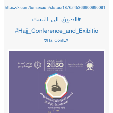
https://x.com/tanseiqiah/status/1876245366900990091
#الطريق_الى_النسك
#Hajj_Conference_and_Exibitio
@HajjConfEX