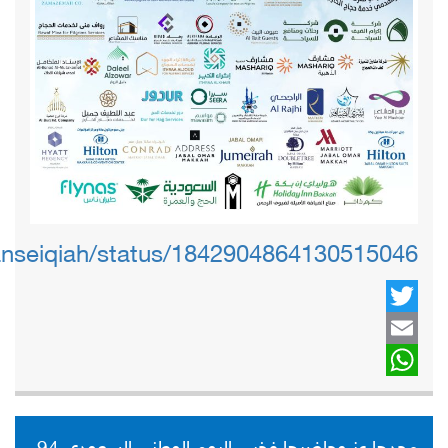
tanseiqiah/status/1842904864130515046
Twitter
Email
WhatsApp