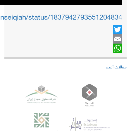
tanseiqiah/status/1837942793551204834
Twitter
Email
WhatsApp
تصفّح
مقالات أقدم
المقالات