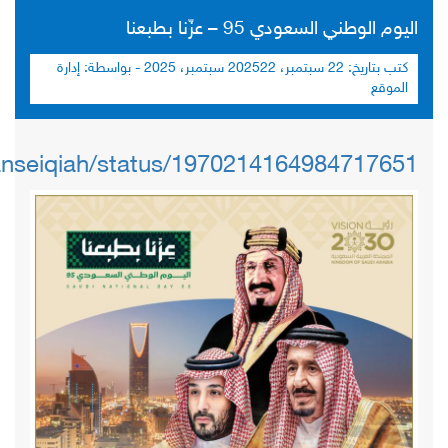
اليوم الوطني السعودي 95 – عزّنا بطبعنا
كتب بتاريخ:
22 سبتمبر، 2025
22 سبتمبر، 2025
- بواسطة:
إدارة
الموقع
tanseiqiah/status/1970214164984717651