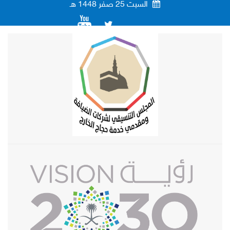
السبت
25
صفر
1448
هـ